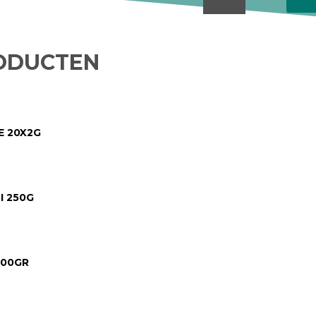
ODUCTEN
E 20X2G
I 250G
200GR