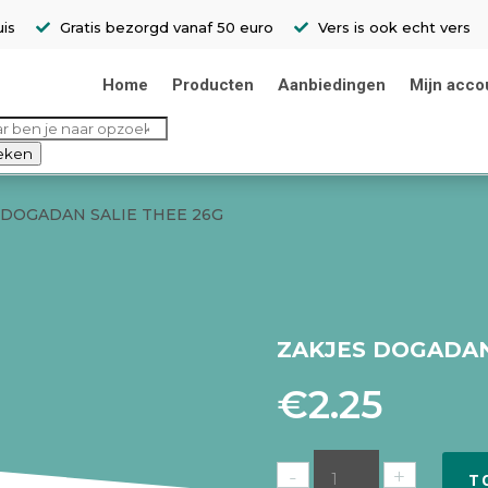
uis
Gratis bezorgd vanaf 50 euro
Vers is ook echt vers
Home
Producten
Aanbiedingen
Mijn acco
ducten
ken
eken
 DOGADAN SALIE THEE 26G
ZAKJES DOGADAN
€
2.25
T