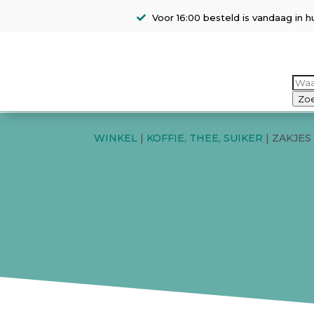
Voor 16:00 besteld is vandaag in h
Pro
zoe
Zo
WINKEL
|
KOFFIE, THEE, SUIKER
| ZAKJES