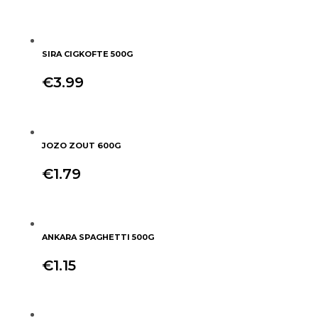
SIRA CIGKOFTE 500G
€
3.99
+
JOZO ZOUT 600G
€
1.79
+
ANKARA SPAGHETTI 500G
€
1.15
+